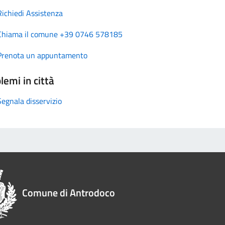
Richiedi Assistenza
Chiama il comune +39 0746 578185
Prenota un appuntamento
lemi in città
Segnala disservizio
Comune di Antrodoco